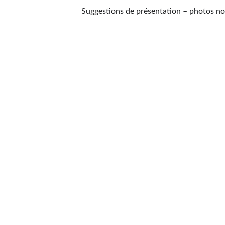
Suggestions de présentation – photos no
Adresse
Rue de l'Industrie 4
Bussigny-près-Lausanne, 1030
Contactes
021 701 59 15
maisontandoori2@gmail.com
Horaires
Lundi au Samedi: 11h00 - 14h00 18h00 - 22h00
Dimanche:  fermé