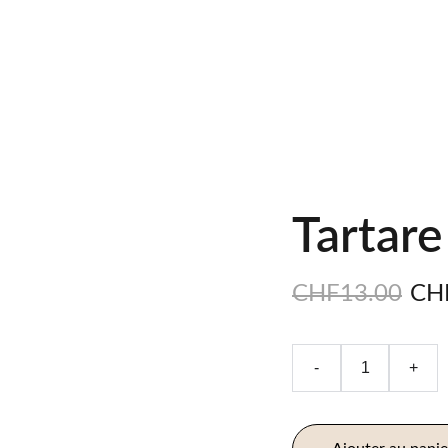
éserver
Tartare
CHF13.00
CH
-
+