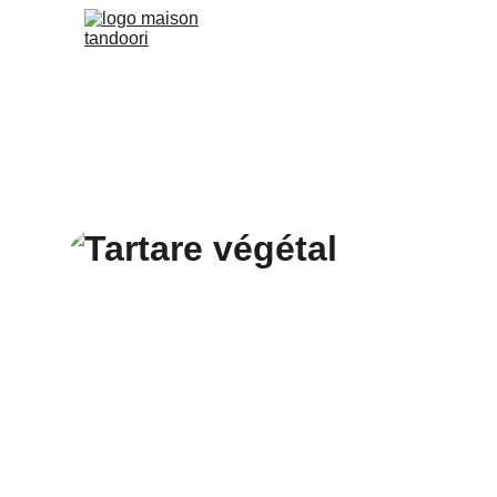
Accueil
Carte
Take-Away
R