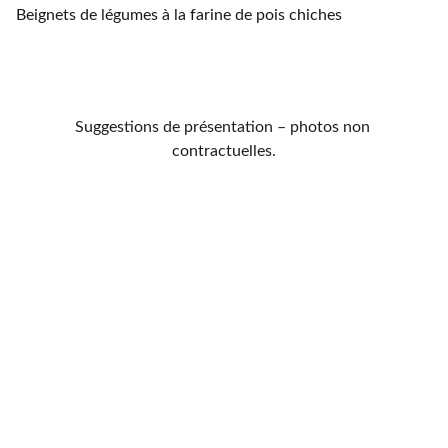
Beignets de légumes à la farine de pois chiches
Suggestions de présentation – photos non 
contractuelles.
Contactes
021 701 59 15
maisontandoori2@gmail.com
Horaires
Lundi au Samedi: 11h00 - 14h00 18h00 - 
22h00
Dimanche:  fermé
Adresse