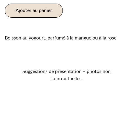
Ajouter au panier
Boisson au yogourt, parfumé à la mangue ou à la rose
Suggestions de présentation – photos non 
contractuelles.
Contactes
021 701 59 15
maisontandoori2@gmail.com
Horaires