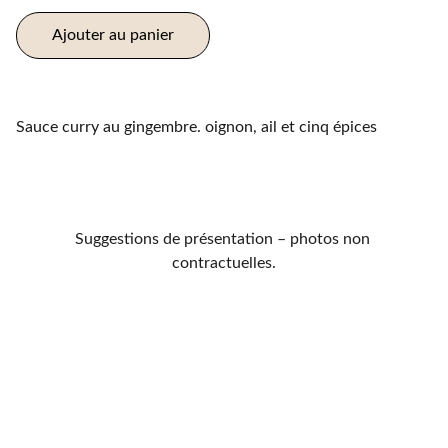
Ajouter au panier
Sauce curry au gingembre. oignon, ail et cinq épices
Suggestions de présentation – photos non 
contractuelles.
Contactes
021 701 59 15
maisontandoori2@gmail.com
Horaires